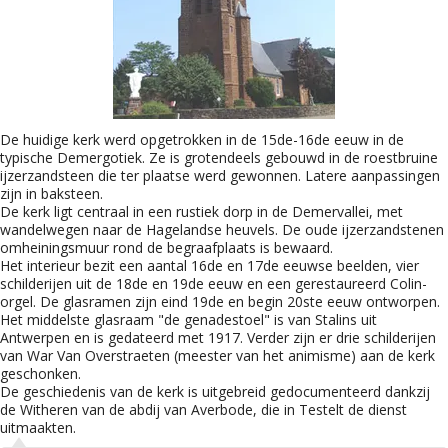
De huidige kerk werd opgetrokken in de 15de-16de eeuw in de
typische Demergotiek. Ze is grotendeels gebouwd in de roestbruine
ijzerzandsteen die ter plaatse werd gewonnen. Latere aanpassingen
zijn in baksteen.
De kerk ligt centraal in een rustiek dorp in de Demervallei, met
wandelwegen naar de Hagelandse heuvels. De oude ijzerzandstenen
omheiningsmuur rond de begraafplaats is bewaard.
Het interieur bezit een aantal 16de en 17de eeuwse beelden, vier
schilderijen uit de 18de en 19de eeuw en een gerestaureerd Colin-
orgel. De glasramen zijn eind 19de en begin 20ste eeuw ontworpen.
Het middelste glasraam "de genadestoel" is van Stalins uit
Antwerpen en is gedateerd met 1917. Verder zijn er drie schilderijen
van War Van Overstraeten (meester van het animisme) aan de kerk
geschonken.
De geschiedenis van de kerk is uitgebreid gedocumenteerd dankzij
de Witheren van de abdij van Averbode, die in Testelt de dienst
uitmaakten.