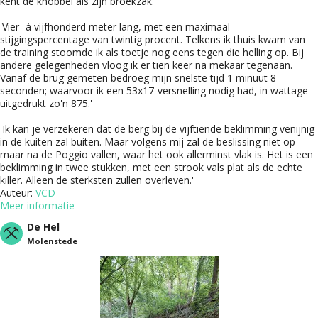
kent de knobbel als zijn broekzak.
'Vier- à vijfhonderd meter lang, met een maximaal
stijgingspercentage van twintig procent. Telkens ik thuis kwam van
de training stoomde ik als toetje nog eens tegen die helling op. Bij
andere gelegenheden vloog ik er tien keer na mekaar tegenaan.
Vanaf de brug gemeten bedroeg mijn snelste tijd 1 minuut 8
seconden; waarvoor ik een 53x17-versnelling nodig had, in wattage
uitgedrukt zo'n 875.'
'Ik kan je verzekeren dat de berg bij de vijftiende beklimming venijnig
in de kuiten zal buiten. Maar volgens mij zal de beslissing niet op
maar na de Poggio vallen, waar het ook allerminst vlak is. Het is een
beklimming in twee stukken, met een strook vals plat als de echte
killer. Alleen de sterksten zullen overleven.'
Auteur:
VCD
Meer informatie
De Hel
Molenstede