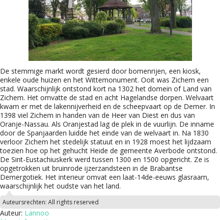
De stemmige markt wordt gesierd door bomenrijen, een kiosk,
enkele oude huizen en het Wittemonument. Ooit was Zichem een
stad. Waarschijnlijk ontstond kort na 1302 het domein of Land van
Zichem. Het omvatte de stad en acht Hagelandse dorpen. Welvaart
kwam er met de lakennijverheid en de scheepvaart op de Demer. In
1398 viel Zichem in handen van de Heer van Diest en dus van
Oranje-Nassau. Als Oranjestad lag de plek in de vuurlijn. De inname
door de Spanjaarden luidde het einde van de welvaart in. Na 1830
verloor Zichem het stedelijk statuut en in 1928 moest het lijdzaam
toezien hoe op het gehucht Heide de gemeente Averbode ontstond.
De Sint-Eustachiuskerk werd tussen 1300 en 1500 opgericht. Ze is
opgetrokken uit bruinrode ijzerzandsteen in de Brabantse
Demergotiek. Het interieur omvat een laat-14de-eeuws glasraam,
waarschijnlijk het oudste van het land.
Auteursrechten:
All rights reserved
Auteur:
Lannoo