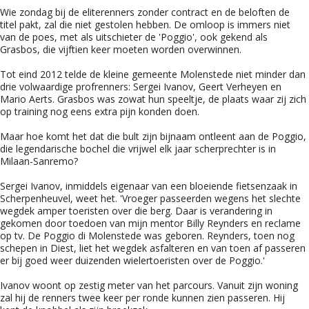
Wie zondag bij de eliterenners zonder contract en de beloften de
titel pakt, zal die niet gestolen hebben. De omloop is immers niet
van de poes, met als uitschieter de 'Poggio', ook gekend als
Grasbos, die vijftien keer moeten worden overwinnen.
Tot eind 2012 telde de kleine gemeente Molenstede niet minder dan
drie volwaardige profrenners: Sergei Ivanov, Geert Verheyen en
Mario Aerts. Grasbos was zowat hun speeltje, de plaats waar zij zich
op training nog eens extra pijn konden doen.
Maar hoe komt het dat die bult zijn bijnaam ontleent aan de Poggio,
die legendarische bochel die vrijwel elk jaar scherprechter is in
Milaan-Sanremo?
Sergei Ivanov, inmiddels eigenaar van een bloeiende fietsenzaak in
Scherpenheuvel, weet het. 'Vroeger passeerden wegens het slechte
wegdek amper toeristen over die berg. Daar is verandering in
gekomen door toedoen van mijn mentor Billy Reynders en reclame
op tv. De Poggio di Molenstede was geboren. Reynders, toen nog
schepen in Diest, liet het wegdek asfalteren en van toen af passeren
er bij goed weer duizenden wielertoeristen over de Poggio.'
Ivanov woont op zestig meter van het parcours. Vanuit zijn woning
zal hij de renners twee keer per ronde kunnen zien passeren. Hij