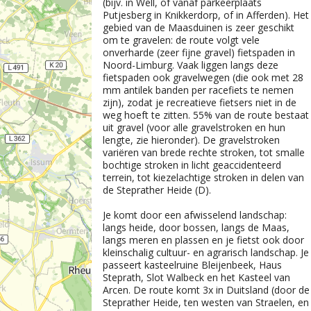
(bijv. in Well, of vanaf parkeerplaats
Putjesberg in Knikkerdorp, of in Afferden). Het
gebied van de Maasduinen is zeer geschikt
om te gravelen: de route volgt vele
onverharde (zeer fijne gravel) fietspaden in
Noord-Limburg. Vaak liggen langs deze
fietspaden ook gravelwegen (die ook met 28
mm antilek banden per racefiets te nemen
zijn), zodat je recreatieve fietsers niet in de
weg hoeft te zitten. 55% van de route bestaat
uit gravel (voor alle gravelstroken en hun
lengte, zie hieronder). De gravelstroken
variëren van brede rechte stroken, tot smalle
bochtige stroken in licht geaccidenteerd
terrein, tot kiezelachtige stroken in delen van
de Steprather Heide (D).
Je komt door een afwisselend landschap:
langs heide, door bossen, langs de Maas,
langs meren en plassen en je fietst ook door
kleinschalig cultuur- en agrarisch landschap. Je
passeert kasteelruine Bleijenbeek, Haus
Steprath, Slot Walbeck en het Kasteel van
Arcen. De route komt 3x in Duitsland (door de
Steprather Heide, ten westen van Straelen, en