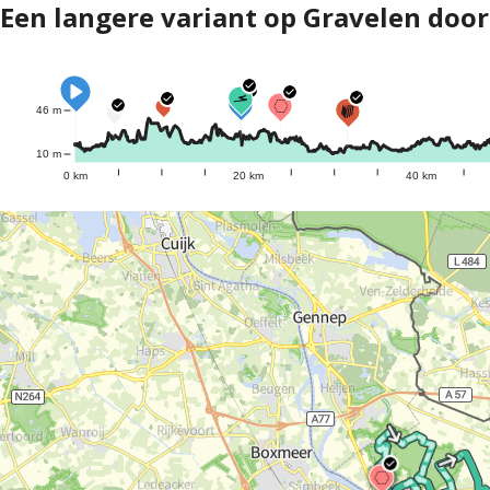
Een langere variant op Gravelen doo
46 m
10 m
0 km
20 km
40 km