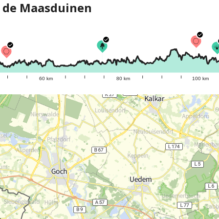
r de Maasduinen
60 km
80 km
100 km