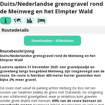
Duits/Nederlandse grensgravel rond
de Meinweg en het Elmpter Wald
Routedetails
Downloaden • Afdrukken
Routebeschrijving
Duits/Nederlandse grensgravel rond de Meinweg en het
Elmpter Wald
Laatste update 31 December 2025: een gravelpaadje en
gravelweg langs bosgebied Meinweg zijn toegevoegd aan de
route. De route is hierdoor 400 meter korter geworden met
bijna 2% meer gravel.
De route start vanaf de parking achter Herberg De Bos net ten
oosten van Swalmen (vlakbij de grens met Duitsland). De omgeving
is een schitterend gravelgebied, waar je eindeloos kunt gravelen
zonder grote drukte met mensen.
69% van de route bestaat uit
onverharde wegen
(nagenoeg geheel gravelwegen) en volg je met