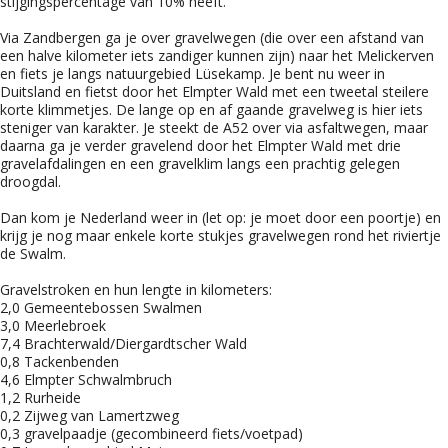
stijgingspercentage van 10% heeft.
Via Zandbergen ga je over gravelwegen (die over een afstand van
een halve kilometer iets zandiger kunnen zijn) naar het Melickerven
en fiets je langs natuurgebied Lüsekamp. Je bent nu weer in
Duitsland en fietst door het Elmpter Wald met een tweetal steilere
korte klimmetjes. De lange op en af gaande gravelweg is hier iets
steniger van karakter. Je steekt de A52 over via asfaltwegen, maar
daarna ga je verder gravelend door het Elmpter Wald met drie
gravelafdalingen en een gravelklim langs een prachtig gelegen
droogdal.
Dan kom je Nederland weer in (let op: je moet door een poortje) en
krijg je nog maar enkele korte stukjes gravelwegen rond het riviertje
de Swalm.
Gravelstroken en hun lengte in kilometers:
2,0 Gemeentebossen Swalmen
3,0 Meerlebroek
7,4 Brachterwald/Diergardtscher Wald
0,8 Tackenbenden
4,6 Elmpter Schwalmbruch
1,2 Rurheide
0,2 Zijweg van Lamertzweg​​​​​
0,3 gravelpaadje (gecombineerd fiets/voetpad)