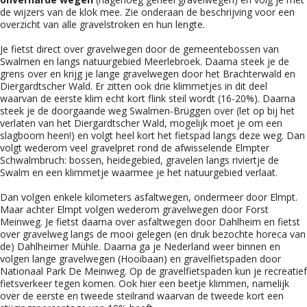
de wijzers van de klok mee. Zie onderaan de beschrijving voor een
overzicht van alle gravelstroken en hun lengte.
Je fietst direct over gravelwegen door de gemeentebossen van
Swalmen en langs natuurgebied Meerlebroek. Daarna steek je de
grens over en krijg je lange gravelwegen door het Brachterwald en
Diergardtscher Wald. Er zitten ook drie klimmetjes in dit deel
waarvan de eerste klim echt kort flink steil wordt (16-20%). Daarna
steek je de doorgaande weg Swalmen-Brüggen over (let op bij het
verlaten van het Diergardtscher Wald, mogelijk moet je om een
slagboom heen!) en volgt heel kort het fietspad langs deze weg. Dan
volgt wederom veel gravelpret rond de afwisselende Elmpter
Schwalmbruch: bossen, heidegebied, gravelen langs riviertje de
Swalm en een klimmetje waarmee je het natuurgebied verlaat.
Dan volgen enkele kilometers asfaltwegen, ondermeer door Elmpt.
Maar achter Elmpt volgen wederom gravelwegen door Forst
Meinweg. Je fietst daarna over asfaltwegen door Dahlheim en fietst
over gravelweg langs de mooi gelegen (en druk bezochte horeca van
de) Dahlheimer Mühle. Daarna ga je Nederland weer binnen en
volgen lange gravelwegen (Hooibaan) en gravelfietspaden door
Nationaal Park De Meinweg. Op de gravelfietspaden kun je recreatief
fietsverkeer tegen komen. Ook hier een beetje klimmen, namelijk
over de eerste en tweede steilrand waarvan de tweede kort een