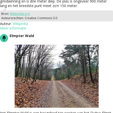
grindwinning en is drie meter diep. De plas is ongeveer 900 meter
lang en het breedste punt meet zo’n 150 meter.
Bron:
Wikipedia.org
Auteursrechten:
Creative Commons 3.0
Auteur:
Wikipedia
Meer informatie
Elmpter Wald
Het Elmpter Wald is een bosgebied ten westen van het Duitse Elmpt