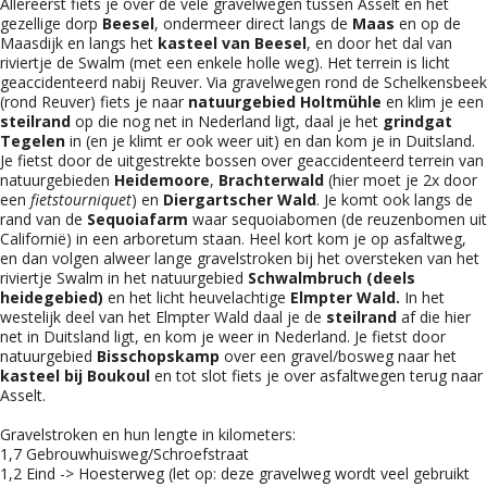
Allereerst fiets je over de vele gravelwegen tussen Asselt en het
gezellige dorp
Beesel
, ondermeer direct langs de
Maas
en op de
Maasdijk en langs het
kasteel van Beesel
, en door het dal van
riviertje de Swalm (met een enkele holle weg). Het terrein is licht
geaccidenteerd nabij Reuver. Via gravelwegen rond de Schelkensbeek
(rond Reuver) fiets je naar
natuurgebied Holtmühle
en klim je een
steilrand
op die nog net in Nederland ligt, daal je het
grindgat
Tegelen
in (en je klimt er ook weer uit) en dan kom je in Duitsland.
Je fietst door de uitgestrekte bossen over geaccidenteerd terrein van
natuurgebieden
Heidemoore
,
Brachterwald
(hier moet je 2x door
een
fietstourniquet
) en
Diergartscher Wald
. Je komt ook langs de
rand van de
Sequoiafarm
waar sequoiabomen (de reuzenbomen uit
Californië) in een arboretum staan. Heel kort kom je op asfaltweg,
en dan volgen alweer lange gravelstroken bij het oversteken van het
riviertje Swalm in het natuurgebied
Schwalmbruch (deels
heidegebied)
en het licht heuvelachtige
Elmpter Wald.
In het
westelijk deel van het Elmpter Wald daal je de
steilrand
af die hier
net in Duitsland ligt, en kom je weer in Nederland. Je fietst door
natuurgebied
Bisschopskamp
over een gravel/bosweg naar het
kasteel bij Boukoul
en tot slot fiets je over asfaltwegen terug naar
Asselt.
Gravelstroken en hun lengte in kilometers:
1,7 Gebrouwhuisweg/Schroefstraat
1,2 Eind -> Hoesterweg (let op: deze gravelweg wordt veel gebruikt