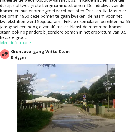
initieerde de wederopbouw van het bos. In Kaldenkirchen stonden
destijds al twee grote bergmammoetbomen. De indrukwekkende
bomen en hun enorme groeikracht besloten Ernst en Ilia Martin er
toe om in 1950 deze bomen te gaan kweken, de naam voor het
kweekstation werd Sequoiafarm. Enkele exemplaren bereikten na 65
jaar groei een hoogte van 40 meter. Naast de mammoetbomen
staan ook nog andere bijzondere bomen in het arboretum van 3,5
hectare groot.
Meer informatie
Grensovergang Witte Stein
Brüggen