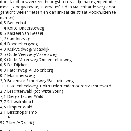
door landbouwverkeer, in oogst- en zaaitijd na regenperiodes
moeilijk begaanbaar; alternatief is dan via verharde weg door
gehucht Wieler fietsen en dan linksaf de straat Rookhuizen te
nemen).
0,5 Berkenhut
1,4 Korte Ondersteweg
0,6 Kasteel van Beesel
1,2 Caeffertweg
0,4 Donderbergweg
4,0 Kerkveldweg/Maasdijk
2,5 Oude Veerweg/Vissersweg
0,8 Oude Molenweg/Onderstehofweg
0,5 De Dijcken
0,9 Patersweg -> Bolenberg
0,2 Mommersweg
2,0 Bovenste Schorfweg/Bosheideweg
10,7 Molenbeekweg/Holtmühle/Heidemoore/Brachterwald
2,7 Brachterwald (tot Witte Stein)
7,1 Diergartscher Wald
7,7 Schwalmbruch
4,5 Elmpter Wald
2,1 Bisschopskamp
-----+
52,7 km (= 74,1%)