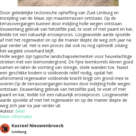
Door geleidelijke tectonische opheffing van Zuid-Limburg en
insnijding van de Maas zijn maasterrassen ontstaan. Op de
terrasovergangen kunnen door inslijting holle wegen ontstaan.
Eeuwenlang gebruik van hetzelfde pad, te voet of met paard en kar,
leidde tot een natuurlijk erosieproces. Losgewoelde aarde spoelde
af met het regenwater en op die manier diepte de weg zich jaar na
jaar verder uit. Het is een proces dat ook nu nog optreedt zolang
het wegdek onverhard blijft.
Holle wegen zijn typische landschapselementen voor heuvelachtige
streken met een leemonder­grond. De fijne leemkorrels kleven goed
samen en laten de vorming van stevige, steile wanden toe. Naast
een geschikte bodem is voldoende reliëf nodig, opdat het
afstromend regenwater vol­doende kracht krijgt om grond mee te
voeren.Op de terrasovergangen kunnen door inslijting holle wegen
ontstaan. Eeuwenlang gebruik van hetzelfde pad, te voet of met
paard en kar, leidde tot een natuurlijk erosieproces. Losgewoelde
aarde spoelde af met het regenwater en op die manier diepte de
weg zich jaar na jaar verder uit.
Auteur:
Biker
Meer informatie
Kasteel Nieuwenbroeck
Limburg