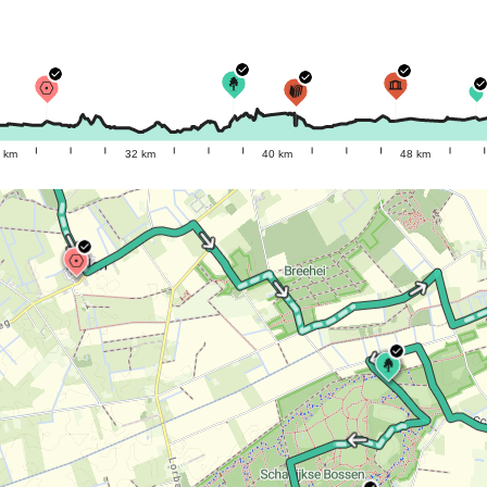
 km
32 km
40 km
48 km