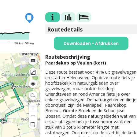
Routedetails
Downloaden • Afdrukken
56 km
58 km
Routebeschrijving
Paardekop op Veulen (kort)
Deze route bestaat voor 41% uit gravelwegen
en start in Helenaveen. Op deze route fiets je
hoofdzakelijk in natuurgebieden over
gravelwegen, maar ook in het dorp
Griendtsveen en rond America fiets je over
enkele gravelwegen. De natuurgebieden die je
doorkruist, zijn: de Mariapeel, Paardekop,
Breehei, Groote Broek en de Schadijkse
Bossen. Omdat deze natuurgebieden wat van
elkaar af liggen heb je tussendoor vaak een
stuk van 3 tot 5 kilometer lengte met
asfaltwegen. Ook direct na de start bij de kerk