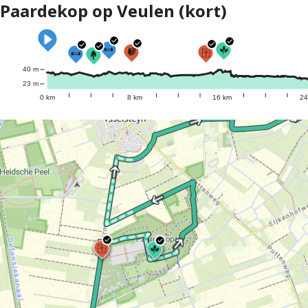
Paardekop op Veulen (kort)
40 m
23 m
0 km
8 km
16 km
24