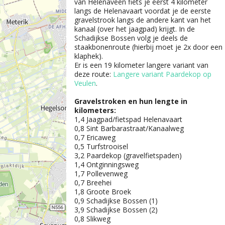
van Helenaveen fiets je eerst 4 kilometer
langs de Helenavaart voordat je de eerste
gravelstrook langs de andere kant van het
kanaal (over het jaagpad) krijgt. In de
Schadijkse Bossen volg je deels de
staakbonenroute (hierbij moet je 2x door een
klaphek).
Er is een 19 kilometer langere variant van
deze route:
Langere variant Paardekop op
Veulen
.
Gravelstroken en hun lengte in
kilometers:
1,4 Jaagpad/fietspad Helenavaart
0,8 Sint Barbarastraat/Kanaalweg
0,7 Ericaweg
0,5 Turfstrooisel
3,2 Paardekop (gravelfietspaden)
1,4 Ontginningsweg
1,7 Pollevenweg
0,7 Breehei
1,8 Groote Broek
0,9 Schadijkse Bossen (1)
3,9 Schadijkse Bossen (2)
0,8 Slikweg