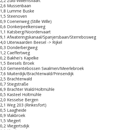
2,2 Zuid-Willemsvaart
2,6 Mussenbaan
1,8 Lumme Buske
1,5 Steenoven
0,9 Coenenweg (Stille Wille)
0,6 Donkerpeelkensweg
1,1 Katsberg/Noordervaart
9,1 Afwateringskanaal/Spanjersbaan/Sterrebosweg
4,0 Uiterwaarden Beesel -> Rijkel
0,3 Donderbergweg
1,2 Caeffertweg
0,2 Bakhei's Kapelke
1,5 Beesels Broek
3,0 Gemeentebossen Swalmen/Meerlebroek
7,6 Muiterdijk/Brachterwald/Prinsendijk
2,5 Brachterwald
0,7 Stiegstraße
6,9 Brachter Wald/Holtmühle
0,5 Kasteel Holtmühle
2,0 Kesselse Bergen
2,1 Weg 203 (Rinkesfort)
0,5 Laagheide
0,9 Vlakbroek
1,5 Vliegert
0,2 Vliegertsdijk