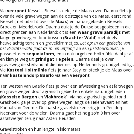
Via
veerpont
Kessel - Beesel steek je de Maas over. Daarna fiets je
over de vele gravelwegen aan de oostzijde van de Maas, eerst rond
Beesel (met uitzicht over de
Maas
) en natuurgebieden Beesels
Broek en Meerlebroek. Daarna duik je de Duitse bosgebieden in die
direct grenzen aan Nederland: dit is een
waar gravelparadijs
met
lange gravelwegen door bossen (
Brachter Wald
) met deels
heuvelachtig terrein en gravelklimmetjes.
Let op: in een gedeelte van
het Brachterwald gaat de in- en uitgang via een fietstourniquet.
Je
passeert een
sequoiafarm
, en in natuurgebied Holtmühle daal je af
en klim je weg uit
grindgat Tegelen
. Daarna daal je over
gravelweg de steilrand af die hier net op Nederlands grondgebied ligt.
Via
Kasteel Holtmühle
fiets je naar Steyl en steek je de Maas over
naar
kastelendorp Baarlo
via een
veerpont
.
Ten westen van Baarlo fiets je over een afwisseling van asfaltwegen
en gravelwegen door agrarisch gebied en enkele natuurgebieden
(
Kesselse Bergen
en
Vlakbroek
). Via het agrarisch gebied rond
Grashoek, ga je over op gravelwegen langs de Helenavaart en het
Kanaal van Deurne. De laatste gravelstroken krijg je in Peeldorp
Neerkant voor de wielen. Daarna gaat het nog zo'n 8 km over
asfaltwegen terug naar Asten-Heusden.
Gravelstroken en hun lengte in kilometers: