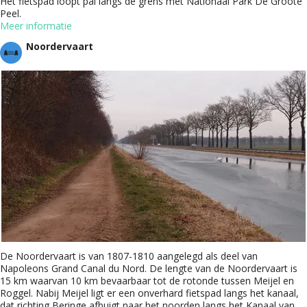
Het fietspad loopt pal langs de grens met Nationaal Park De Groote
Peel.
Meer informatie
Noordervaart
De Noordervaart is van 1807-1810 aangelegd als deel van
Napoleons Grand Canal du Nord. De lengte van de Noordervaart is
15 km waarvan 10 km bevaarbaar tot de rotonde tussen Meijel en
Roggel. Nabij Meijel ligt er een onverhard fietspad langs het kanaal,
dat richting Beringe afbuigt naar het noorden langs het Kanaal van