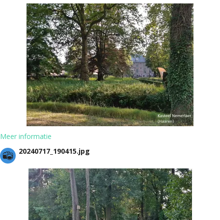
Meer informatie
20240717_190415.jpg