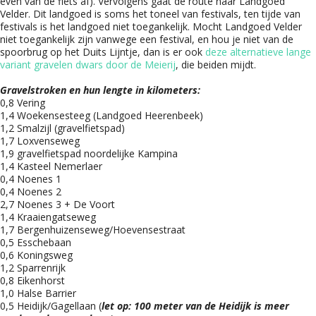
even van de fiets af). Vervolgens gaat de route naar Landgoed
Velder. Dit landgoed is soms het toneel van festivals, ten tijde van
festivals is het landgoed niet toegankelijk. Mocht Landgoed Velder
niet toegankelijk zijn vanwege een festival, en hou je niet van de
spoorbrug op het Duits Lijntje, dan is er ook
deze alternatieve lange
variant gravelen dwars door de Meierij
, die beiden mijdt.
Gravelstroken en hun lengte in kilometers:
0,8 Vering
1,4 Woekensesteeg (Landgoed Heerenbeek)
1,2 Smalzijl (gravelfietspad)
1,7 Loxvenseweg
1,9 gravelfietspad noordelijke Kampina
1,4 Kasteel Nemerlaer
0,4 Noenes 1
0,4 Noenes 2
2,7 Noenes 3 + De Voort
1,4 Kraaiengatseweg
1,7 Bergenhuizenseweg/Hoevensestraat
0,5 Esschebaan
0,6 Koningsweg
1,2 Sparrenrijk
0,8 Eikenhorst
1,0 Halse Barrier
0,5 Heidijk/Gagellaan (
let op: 100 meter van de Heidijk is meer