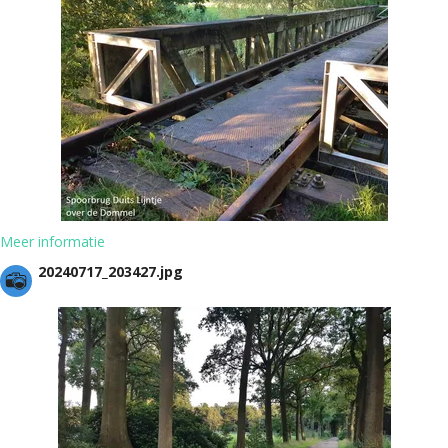
Meer informatie
20240717_203427.jpg