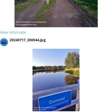
Meer informatie
20240717_200044.jpg