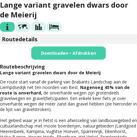
Lange variant gravelen dwars door
de Meierij
Routedetails
Downloaden • Afdrukken
Routebeschrijving
Lange variant gravelen dwars door de Meierij
De route start vanaf de parking van Brabants Landschap aan de
Liempdsedijk net ten noorden van Best.
Nagenoeg 45% van de
route is onverhard,
de onverharde wegen zijn grotendeels
gravelwegen en gravel(fiets)paden. Een enkele keer fiets je over
onverharde wegen die meer zand dan gravel hebben (zie hieronder in
de lijst van gravelstroken).
Het gebied waar je in fietst is een afwisseling van landbouwgebied en
cultuurlandschap met mooie boerderijen, natuurgebieden (Landgoed
Heerenbeek, Kampina, Vughtse Hoeven, Sparrenrijk, Eikenhorst,
Halse Barrier, Hooge Heide, Eikenburg, Het Vinkel, Engelenstede,