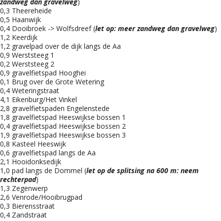
zandweg dan gravelweg
)
0,3 Theereheide
0,5 Haanwijk
0,4 Dooibroek -> Wolfsdreef (
let op: meer zandweg dan gravelweg
)
1,2 Keerdijk
1,2 gravelpad over de dijk langs de Aa
0,9 Werststeeg 1
0,2 Werststeeg 2
0,9 gravelfietspad Hooghei
0,1 Brug over de Grote Wetering
0,4 Weteringstraat
4,1 Eikenburg/Het Vinkel
2,8 gravelfietspaden Engelenstede
1,8 gravelfietspad Heeswijkse bossen 1
0,4 gravelfietspad Heeswijkse bossen 2
1,9 gravelfietspad Heeswijkse bossen 3
0,8 Kasteel Heeswijk
0,6 gravelfietspad langs de Aa
2,1 Hooidonksedijk
1,0 pad langs de Dommel (
let op de splitsing na 600 m: neem
rechterpad
)
1,3 Zegenwerp
2,6 Venrode/Hooibrugpad
0,3 Bierensstraat
0,4 Zandstraat