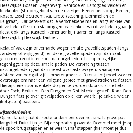
Heeswijkse Bossen, Zegenwerp, Venrode en Landgoed Velder) en
beekdalen (stroomgebied van de riviertjes Heerenbeekloop, Beerze,
Rosep, Essche Stroom, Aa, Grote Wetering, Dommel en de
Leijgraaf). Dat betekent dat je verscheidene malen langs enkele van
deze beken fietst en via bruggen over enkele van deze beken gaat. Je
fietst ook langs Kasteel Nemerlaer bij Haaren en langs Kasteel
Heeswijk bij Heeswijk-Dinther.
Relatief vaak zijn onverharde wegen smalle gravelfietspaden (langs
zandweg of vrijliggend), en deze gravelfietspaden zijn dan vaak
geconcentreerd in en rond natuurgebieden. Let op mogelijke
tegenliggers op deze smalle paden! De verbinding tussen
natuurgebieden gaat dan meest over asfaltwegen, waarbij een
afstand van hooguit vijf kilometer (meestal 3 tot 4 km) moet worden
overbrugd om naar een volgend gebied met gravelstroken te fietsen.
Hierbij dienen soms enkele dorpen te worden doorkruist (je fietst
door Esch, Berlicum, Den Dungen en Sint-Michielsgestel). Rond Den
Dungen fiets je over gravelpaden op dijken waarbij je enkele wielen
(kolkgaten) passeert.
Bijzonderheden
:
Op het laatst gaat de route ondermeer over het smalle gravelpad
langs het Duits Lijntje. Bij de spoorbrug over de Dommel moet je op
de spoorbrug stappen en er weer vanaf stappen (hier moet je dus