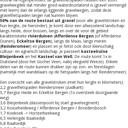
gravelwegdek dat minder goed waterdoorlatend is (gravel vermengd
met leem) dan de erlangs liggende gravelwegen, zodat deze
gravelfietspaden langer nat kunnen blijven.
56% van de route bestaat uit gravel
(voor alle gravelstroken en
hun lengte, zie hieronder). Je komt door een afwisselend landschap:
langs heide, door bossen, langs en over de voor dit gebied
karakteristieke
rivierduinen
(
Afferdense Bergen
(of Afferdense
Duinen),
Eckeltse Bergen
), langs de Maas, langs meren
(
Reindersmeer
) en plassen en je fietst ook door kleinschalig
cultuur- en agrarisch landschap. Je passeert
kasteelruïne
Bleijenbeek
en het
Kasteel van Well
. De route komt 1x in
Duitsland (door het Gocher Veen, nabij vliegveld Weeze). Enkele
delen van de route kunnen drukker zijn op zon- en feestdagen
(namelijk met wandelaars op de fietspaden langs het Reindersmeer).
Een overzicht van alle gravelstroken (met hun lengte in kilometers):
2,2 gravelfietspaden Reindersmeer (zuidkant)
5,7 Bergse Heide en Eckeltse Bergen (1x oversteek doorgaande
weg)
3,6 Bleijenbeek (dassenpoort bij start gravelsegment)
3,2 Koxseheideweg / Afferdense Bergen / Broedersbosch
1,7 Koekoek -> Horsterbeekweg
0,5 Verlengde Baalsedijk
0,8 Baalsedijk