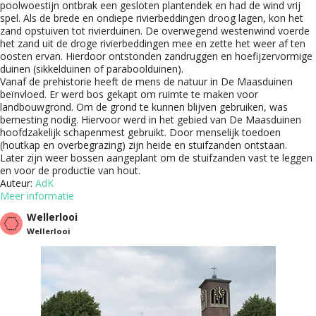
poolwoestijn ontbrak een gesloten plantendek en had de wind vrij
spel. Als de brede en ondiepe rivierbeddingen droog lagen, kon het
zand opstuiven tot rivierduinen. De overwegend westenwind voerde
het zand uit de droge rivierbeddingen mee en zette het weer af ten
oosten ervan. Hierdoor ontstonden zandruggen en hoefijzervormige
duinen (sikkelduinen of paraboolduinen).
Vanaf de prehistorie heeft de mens de natuur in De Maasduinen
beïnvloed. Er werd bos gekapt om ruimte te maken voor
landbouwgrond. Om de grond te kunnen blijven gebruiken, was
bemesting nodig. Hiervoor werd in het gebied van De Maasduinen
hoofdzakelijk schapenmest gebruikt. Door menselijk toedoen
(houtkap en overbegrazing) zijn heide en stuifzanden ontstaan.
Later zijn weer bossen aangeplant om de stuifzanden vast te leggen
en voor de productie van hout.
Auteur:
AdK
Meer informatie
Wellerlooi
Wellerlooi