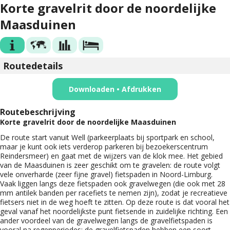
Korte gravelrit door de noordelijke
Maasduinen
Routedetails
Downloaden • Afdrukken
Routebeschrijving
Korte gravelrit door de noordelijke Maasduinen
De route start vanuit Well (parkeerplaats bij sportpark en school,
maar je kunt ook iets verderop parkeren bij bezoekerscentrum
Reindersmeer) en gaat met de wijzers van de klok mee. Het gebied
van de Maasduinen is zeer geschikt om te gravelen: de route volgt
vele onverharde (zeer fijne gravel) fietspaden in Noord-Limburg.
Vaak liggen langs deze fietspaden ook gravelwegen (die ook met 28
mm antilek banden per racefiets te nemen zijn), zodat je recreatieve
fietsers niet in de weg hoeft te zitten. Op deze route is dat vooral het
geval vanaf het noordelijkste punt fietsende in zuidelijke richting. Een
ander voordeel van de gravelwegen langs de gravelfietspaden is
vooral na regenperiodes: de gravelfietspaden hebben een soort