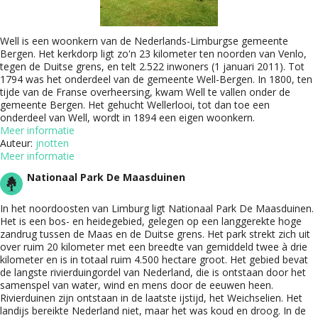
Well is een woonkern van de Nederlands-Limburgse gemeente
Bergen. Het kerkdorp ligt zo'n 23 kilometer ten noorden van Venlo,
tegen de Duitse grens, en telt 2.522 inwoners (1 januari 2011). Tot
1794 was het onderdeel van de gemeente Well-Bergen. In 1800, ten
tijde van de Franse overheersing, kwam Well te vallen onder de
gemeente Bergen. Het gehucht Wellerlooi, tot dan toe een
onderdeel van Well, wordt in 1894 een eigen woonkern.
Meer informatie
Auteur:
jnotten
Meer informatie
Nationaal Park De Maasduinen
In het noordoosten van Limburg ligt Nationaal Park De Maasduinen.
Het is een bos- en heidegebied, gelegen op een langgerekte hoge
zandrug tussen de Maas en de Duitse grens. Het park strekt zich uit
over ruim 20 kilometer met een breedte van gemiddeld twee à drie
kilometer en is in totaal ruim 4.500 hectare groot. Het gebied bevat
de langste rivierduingordel van Nederland, die is ontstaan door het
samenspel van water, wind en mens door de eeuwen heen.
Rivierduinen zijn ontstaan in de laatste ijstijd, het Weichselien. Het
landijs bereikte Nederland niet, maar het was koud en droog. In de