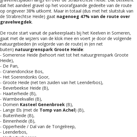
dat het aandeel gravel op het voorafgaande gedeelte van de route
op ongeveer 38% uitkomt. Maar in totaal (dus met het sluitstuk van
de Strabrechtse Heide) gaat
nagenoeg 47
% van de route over
gravelwegdek
.
De route start vanuit de parkeerplaats bij het Keelven in Someren,
gaat met de wijzers van de klok mee en voert je door de volgende
natuurgebieden (in volgorde van de route) in (en net
buiten)
natuurgrenspark Groote Heide
:
- Somerense Heide (behoort niet tot het natuurgrenspark Groote
Heide),
- De Pan,
- Cranendonckse Bos,
- Het Soerendonks Goor,
- Groote Heide (net ten zuiden van het Leenderbos),
- Beverbeekse Heide (B),
- Haarterheide (B),
- Warmbeekvallei (B),
- Domein
Kasteel Genenbroek
(B),
- Lange Els (met de
Tomp van Achel
) (B),
- Buitenheide (B),
- Binnenheide (B),
- Opperheide / Dal van de Tongelreep,
- Leenderbos,