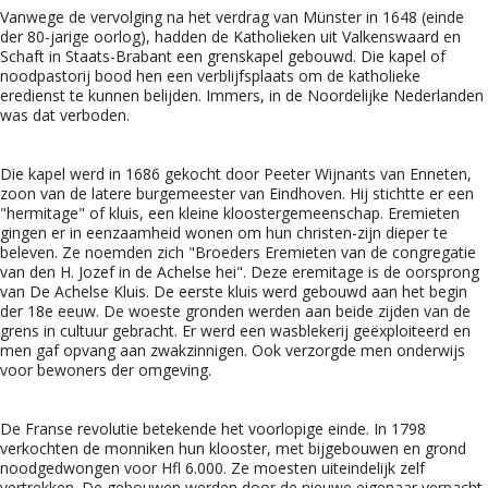
Vanwege de vervolging na het verdrag van Münster in 1648 (einde
der 80-jarige oorlog), hadden de Katholieken uit Valkenswaard en
Schaft in Staats-Brabant een grenskapel gebouwd. Die kapel of
noodpastorij bood hen een verblijfsplaats om de katholieke
eredienst te kunnen belijden. Immers, in de Noordelijke Nederlanden
was dat verboden.
Die kapel werd in 1686 gekocht door Peeter Wijnants van Enneten,
zoon van de latere burgemeester van Eindhoven. Hij stichtte er een
"hermitage" of kluis, een kleine kloostergemeenschap. Eremieten
gingen er in eenzaamheid wonen om hun christen-zijn dieper te
beleven. Ze noemden zich "Broeders Eremieten van de congregatie
van den H. Jozef in de Achelse hei". Deze eremitage is de oorsprong
van De Achelse Kluis. De eerste kluis werd gebouwd aan het begin
der 18e eeuw. De woeste gronden werden aan beide zijden van de
grens in cultuur gebracht. Er werd een wasblekerij geëxploiteerd en
men gaf opvang aan zwakzinnigen. Ook verzorgde men onderwijs
voor bewoners der omgeving.
De Franse revolutie betekende het voorlopige einde. In 1798
verkochten de monniken hun klooster, met bijgebouwen en grond
noodgedwongen voor Hfl 6.000. Ze moesten uiteindelijk zelf
vertrekken. De gebouwen werden door de nieuwe eigenaar verpacht