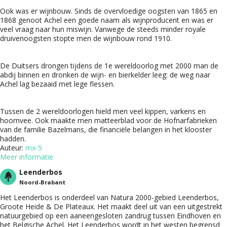
Ook was er wijnbouw. Sinds de overvloedige oogsten van 1865 en
1868 genoot Achel een goede naam als wijnproducent en was er
veel vraag naar hun miswijn. Vanwege de steeds minder royale
druivenoogsten stopte men de wijnbouw rond 1910.
De Duitsers drongen tijdens de 1e wereldoorlog met 2000 man de
abdij binnen en dronken de wijn- en bierkelder leeg: de weg naar
Achel lag bezaaid met lege flessen.
Tussen de 2 wereldoorlogen hield men veel kippen, varkens en
hoornvee. Ook maakte men matteerblad voor de Hofnarfabrieken
van de familie Bazelmans, die financiële belangen in het klooster
hadden.
Auteur:
mx-5
Meer informatie
Leenderbos
Noord-Brabant
Het Leenderbos is onderdeel van Natura 2000-gebied Leenderbos,
Groote Heide & De Plateaux. Het maakt deel uit van een uitgestrekt
natuurgebied op een aaneengesloten zandrug tussen Eindhoven en
het Belgische Achel. Het Leenderbos wordt in het westen begrensd