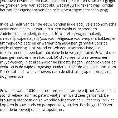
gebouwen waren bij aankoop zijn naam gesteld en sindsdien gingen
de gronden over van abt tot abt (wat natuurlijk riskant was, omdat
het om het eigendom van een hele kloostergemeenschap ging).
In de 2e helft van de 19e eeuw vonden in de abdij vele economische
activiteiten plaats. Er waren o.a. een washuis, schoen- en
zadelmakerij, binderij, drukkerij, foto-atelier, wagenmakerij,
smederij, koperslagerij (o.a. voor religieuze voorwerpen), bakkerij en
timmerwerkplaats en er werden brandspuiten gemaakt voor de
wijde omgeving. Ooit stond er ook een stoommachine, die de
molenstenen en een karnmachiene in beweging bracht. Er werd ook
kaas gemaakt en men had ook 60 stuks vee. Er was tevens een
thuyakwekerij, niet alleen voor de kloosterhagen, maar ook voor de
verkoop in de wijde omgeving. Nadat in 1871 de Achelse priorij door
Rome tot abdij was verheven, nam de uitstraling op de omgeving
nog meer toe.
Er was al vanaf 1850 een mouterij en bierbrouwerij: het Achelse bier
stond bekend als "het paters vaatje" en werd zeer geroemd. De
brouwerij stopte in de 1e wereldoorlog toen de Duitsers in 1917 de
koperen brouwketels en pompen weghaalden. Pas begin 1999 zou
men de brouwerij opnieuw opstarten.