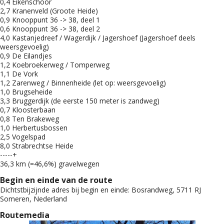
0,4 Eikenschoor
2,7 Kranenveld (Groote Heide)
0,9 Knooppunt 36 -> 38, deel 1
0,6 Knooppunt 36 -> 38, deel 2
4,0 Kastanjedreef / Wagerdijk / Jagershoef (Jagershoef deels
weersgevoelig)
0,9 De Eilandjes
1,2 Koebroekerweg / Tomperweg
1,1 De Vork
1,2 Zarenweg / Binnenheide (let op: weersgevoelig)
1,0 Brugseheide
3,3 Bruggerdijk (de eerste 150 meter is zandweg)
0,7 Kloosterbaan
0,8 Ten Brakeweg
1,0 Herbertusbossen
2,5 Vogelspad
8,0 Strabrechtse Heide
-----+
36,3 km (=46,6%) gravelwegen
Begin en einde van de route
Dichtstbijzijnde adres bij begin en einde:
Bosrandweg, 5711 RJ
Someren, Nederland
Routemedia