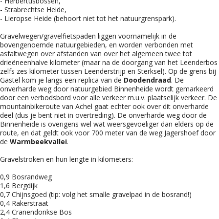
- Herbertusbossen,
- Strabrechtse Heide,
- Lieropse Heide (behoort niet tot het natuurgrenspark).
Gravelwegen/gravelfietspaden liggen voornamelijk in de
bovengenoemde natuurgebieden, en worden verbonden met
asfaltwegen over afstanden van over het algemeen twee tot
drieëneenhalve kilometer (maar na de doorgang van het Leenderbos
zelfs zes kilometer tussen Leenderstrijp en Sterksel). Op de grens bij
Gastel kom je langs een replica van de
Doodendraad
. De
onverharde weg door natuurgebied Binnenheide wordt gemarkeerd
door een verbodsbord voor alle verkeer m.u.v. plaatselijk verkeer. De
mountainbikeroute van Achel gaat echter ook over dit onverharde
deel (dus je bent niet in overtreding). De onverharde weg door de
Binnenheide is overigens wel wat weersgevoeliger dan elders op de
route, en dat geldt ook voor 700 meter van de weg Jagershoef door
de
Warmbeekvallei
.
Gravelstroken en hun lengte in kilometers:
0,9 Bosrandweg
1,6 Bergdijk
0,7 Chijnsgoed (tip: volg het smalle gravelpad in de bosrand!)
0,4 Rakerstraat
2,4 Cranendonkse Bos