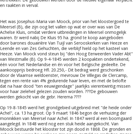
en raakten in verval.
Het was Josephus-Maria van Moock, prior van het kloostergoed te
Meersel (B), die zijn oog liet vallen op wat er over was van De
Achelse Kluis, omdat verdere uitbreidingen in Meersel onmogelijk
waren. Er werd nabij De Kluis 95 ha. grond te koop aangeboden
door barones douairière Van Tuijl van Serooskerken van Heeze en
Leende en van Zes Gehuchten, die verblijf hield op het kasteel van
Heeze. Van Moock vond steun bij "den Hoog Eerweerden Vader Abt"
van Westmalle (B). Op 9-4-1845 werden 2 koopakten ondertekend,
één voor het Nederlandse en én voor het Belgische gedeelte. De
aankoopprijs bedroeg Hfl. 20.250,- Dit bedrag werd geschonken
door de Vlaamse weldoenster, mevrouw De Villegas de Clercamp,
tegen een rente van 4% gedurende haar leven, en met de belofte
dat na haar dood "ten eeuwigendage" jaarlijks vierentwintig missen
voor haar zieleheil gelezen zouden worden. ???De gebouwen
werden gekocht van de gebr. Herema ????
Op 19-8-1845 werd het grondgebied uitgebreid met "de heide onder
Achel", ca. 13 ha.groot. Op 9 maart 1846 begon de verhuizing der
monnikken van Meersel naar Achel. In 1847 werd al een boomgaard
aangelegd. In 1848 werd nog een stuk heide aangekocht. Van
Moock bestuurde het klooster tot zijn dood in 1868. De gronden en