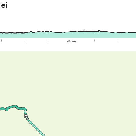
Hei
40 km