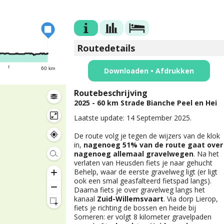
Routedetails
60 km
Downloaden • Afdrukken
Routebeschrijving
2025 - 60 km Strade Bianche Peel en Hei
Laatste update: 14 September 2025.
De route volg je tegen de wijzers van de klok
in,
nagenoeg 51% van de route gaat over
nagenoeg allemaal gravelwegen
. Na het
verlaten van Heusden fiets je naar gehucht
Behelp, waar de eerste gravelweg ligt (er ligt
ook een smal geasfalteerd fietspad langs).
Daarna fiets je over gravelweg langs het
kanaal
Zuid-Willemsvaart
. Via dorp Lierop,
fiets je richting de bossen en heide bij
Someren: er volgt 8 kilometer gravelpaden