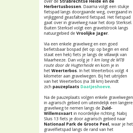
over de
Strabrechtse Heide en de
Herbertusbossen
. Daarna volgt een stukje
fietspad langs doorgaande weg, overgaand in
vrijliggend geasfalteerd fietspad. Het fietspad
gaat over in gravelweg naar het dorp Sterksel.
Buiten Sterksel volgt een gravelstrook langs
natuurgebied de
Vroolijke Jager
.
Via een enkele gravelweg en een goed
befietsbaar bospad (let op: op begin en eind
staat een hek) fiets je langs de villawijk van
Maarheeze. Dan volg je
1 km lang de MTB
route door de Hugterheide
en kom je in
het
Weerterbos
. In het Weerterbos volgt 4
kilometer aan gravelwegen. Bij het uitrijden
van het Weerterbos (na 38 km) bevindt
zich
pauzeplaats
Daatjeshoeve
.
Na de pauzeplaats volgen enkele gravelwegen
in agrarisch gebied om uiteindelijk een langere
gravelweg te nemen langs de
Zuid-
Willemsvaart
in noordelijke richting. Nabij
Sluis 13 fiets je door agrarisch gebied naar
Nationaal Park de Groote Peel
, waar je het
gravelfietspad langs de rand van het