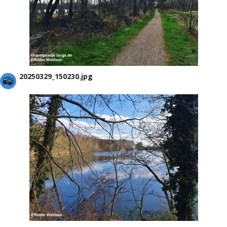
20250329_150230.jpg