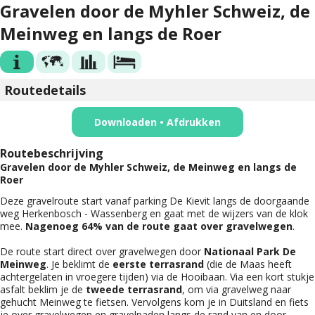
Gravelen door de Myhler Schweiz, de
Meinweg en langs de Roer
Routedetails
Downloaden • Afdrukken
Routebeschrijving
Gravelen door de Myhler Schweiz, de Meinweg en langs de
Roer
Deze gravelroute start vanaf parking De Kievit langs de doorgaande
weg Herkenbosch - Wassenberg en gaat met de wijzers van de klok
mee.
Nagenoeg 64% van de route gaat over gravelwegen
.
De route start direct over gravelwegen door
Nationaal Park De
Meinweg
. Je beklimt de
eerste terrasrand
(die de Maas heeft
achtergelaten in vroegere tijden) via de Hooibaan. Via een kort stukje
asfalt beklim je de
tweede terrasrand
, om via gravelweg naar
gehucht Meinweg te fietsen. Vervolgens kom je in Duitsland en fiets
je over gravelwegen en gravelpaden langs de rand van en door