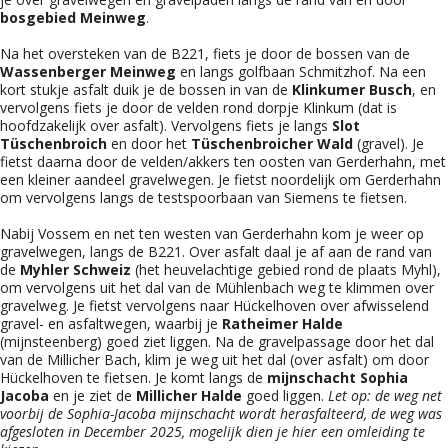
bosgebied Meinweg
.
Na het oversteken van de B221, fiets je door de bossen van de
Wassenberger Meinweg
en langs golfbaan Schmitzhof. Na een
kort stukje asfalt duik je de bossen in van de
Klinkumer Busch
, en
vervolgens fiets je door de velden rond dorpje Klinkum (dat is
hoofdzakelijk over asfalt). Vervolgens fiets je langs
Slot
Tüschenbroich
en door het
Tüschenbroicher Wald
(gravel). Je
fietst daarna door de velden/akkers ten oosten van Gerderhahn, met
een kleiner aandeel gravelwegen. Je fietst noordelijk om Gerderhahn
om vervolgens langs de testspoorbaan van Siemens te fietsen.
Nabij Vossem en net ten westen van Gerderhahn kom je weer op
gravelwegen, langs de B221. Over asfalt daal je af aan de rand van
de
Myhler Schweiz
(het heuvelachtige gebied rond de plaats Myhl),
om vervolgens uit het dal van de Mühlenbach weg te klimmen over
gravelweg. Je fietst vervolgens naar Hückelhoven over afwisselend
gravel- en asfaltwegen, waarbij je
Ratheimer Halde
(mijnsteenberg) goed ziet liggen. Na de gravelpassage door het dal
van de Millicher Bach, klim je weg uit het dal (over asfalt) om door
Hückelhoven te fietsen. Je komt langs de
mijnschacht Sophia
Jacoba
en je ziet de
Millicher Halde
goed liggen.
Let op: de weg net
voorbij de Sophia-Jacoba mijnschacht wordt herasfalteerd, de weg was
afgesloten in December 2025, mogelijk dien je hier een omleiding te