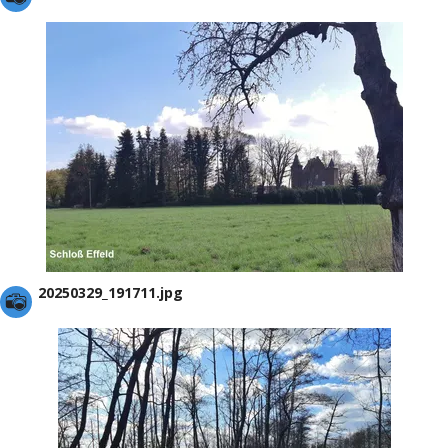
20250329_191711.jpg