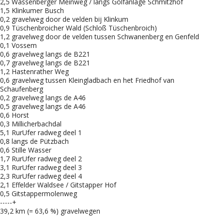
2,5 Wassenberger Meinweg / langs Golfanlage Schmitzhof
1,5 Klinkumer Busch
0,2 gravelweg door de velden bij Klinkum
0,9 Tüschenbroicher Wald (Schloß Tüschenbroich)
1,2 gravelweg door de velden tussen Schwanenberg en Genfeld
0,1 Vossem
0,6 gravelweg langs de B221
0,7 gravelweg langs de B221
1,2 Hastenrather Weg
0,6 gravelweg tussen Kleingladbach en het Friedhof van
Schaufenberg
0,2 gravelweg langs de A46
0,5 gravelweg langs de A46
0,6 Horst
0,3 Millicherbachdal
5,1 RurUfer radweg deel 1
0,8 langs de Pützbach
0,6 Stille Wasser
1,7 RurUfer radweg deel 2
3,1 RurUfer radweg deel 3
2,3 RurUfer radweg deel 4
2,1 Effelder Waldsee / Gitstapper Hof
0,5 Gitstappermolenweg
-----+
39,2 km (= 63,6 %) gravelwegen