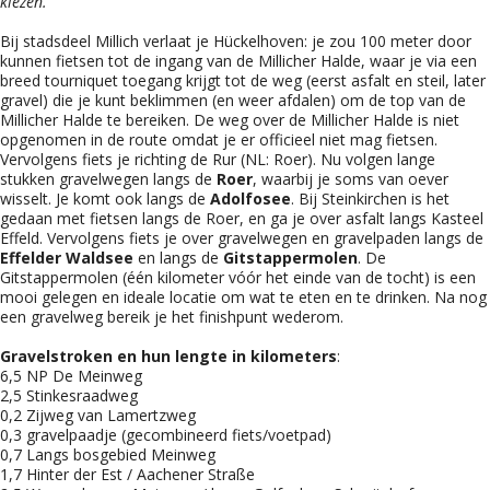
kiezen.
Bij stadsdeel Millich verlaat je Hückelhoven: je zou 100 meter door
kunnen fietsen tot de ingang van de Millicher Halde, waar je via een
breed tourniquet toegang krijgt tot de weg (eerst asfalt en steil, later
gravel) die je kunt beklimmen (en weer afdalen) om de top van de
Millicher Halde te bereiken. De weg over de Millicher Halde is niet
opgenomen in de route omdat je er officieel niet mag fietsen.
Vervolgens fiets je richting de Rur (NL: Roer). Nu volgen lange
stukken gravelwegen langs de
Roer
, waarbij je soms van oever
wisselt. Je komt ook langs de
Adolfosee
. Bij Steinkirchen is het
gedaan met fietsen langs de Roer, en ga je over asfalt langs Kasteel
Effeld. Vervolgens fiets je over gravelwegen en gravelpaden langs de
Effelder Waldsee
en langs de
Gitstappermolen
. De
Gitstappermolen (één kilometer vóór het einde van de tocht) is een
mooi gelegen en ideale locatie om wat te eten en te drinken. Na nog
een gravelweg bereik je het finishpunt wederom.
Gravelstroken en hun lengte in kilometers
:
6,5 NP De Meinweg
2,5 Stinkesraadweg
0,2 Zijweg van Lamertzweg​​​​​
0,3 gravelpaadje (gecombineerd fiets/voetpad)
0,7 Langs bosgebied Meinweg
1,7 Hinter der Est / Aachener Straße