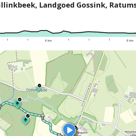
illinkbeek, Landgoed Gossink, Ratum
4 km
6 km