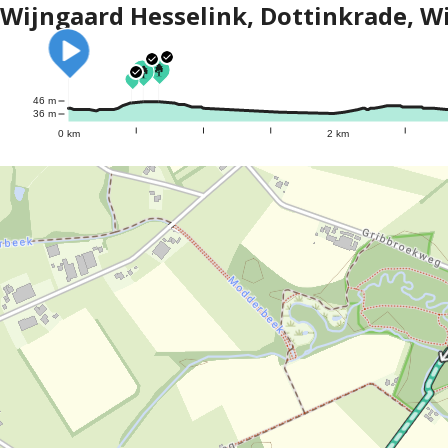
Wijngaard Hesselink, Dottinkrade, W
46 m
36 m
0 km
2 km