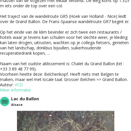
massief van de Vogezen met elkaar verbindt. De weg komt op 1.325
m iets onder de top over een col.
Het traject van de wandelroute GR5 (Hoek van Holland - Nice) leidt
over de Grand Ballon. De Frans-Spaanse wandelroute GR7 begint er.
Op het einde van de klim bevinder er zich twee een restaurants /
hotels waar je tevens kan schuilen voor het slechte weer, je kleding
kan laten drogen, uitrusten, wachten op je collega fietsers, genieten
van het landschap, drinkbus bijvullen, suikerhoudende
recuperatiedrank kopen, ...
Naam van het oudste ablissement is: Chalet du Grand Ballon (tel :
+33 3 89 48 77 99).
Voorheen heette deze: Belchenkopf. Heeft niets met Belgen te
maken, maar wel met locale taal: Grosser Belchen => Grand Ballon.
Auteur:
VCD
Meer informatie
Lac du Ballon
Alsace