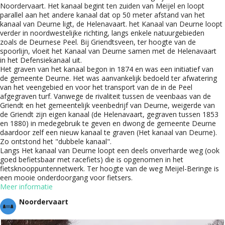
Noordervaart. Het kanaal begint ten zuiden van Meijel en loopt
parallel aan het andere kanaal dat op 50 meter afstand van het
kanaal van Deurne ligt, de Helenavaart. het Kanaal van Deurne loopt
verder in noordwestelijke richting, langs enkele natuurgebieden
zoals de Deurnese Peel. Bij Griendtsveen, ter hoogte van de
spoorlijn, vloeit het Kanaal van Deurne samen met de Helenavaart
in het Defensiekanaal uit.
Het graven van het kanaal begon in 1874 en was een initiatief van
de gemeente Deurne. Het was aanvankelijk bedoeld ter afwatering
van het veengebied en voor het transport van de in de Peel
afgegraven turf. Vanwege de rivaliteit tussen de veenbaas van de
Griendt en het gemeentelijk veenbedrijf van Deurne, weigerde van
de Griendt zijn eigen kanaal (de Helenavaart, gegraven tussen 1853
en 1880) in medegebruik te geven en dwong de gemeente Deurne
daardoor zelf een nieuw kanaal te graven (Het kanaal van Deurne).
Zo ontstond het "dubbele kanaal".
Langs Het kanaal van Deurne loopt een deels onverharde weg (ook
goed befietsbaar met racefiets) die is opgenomen in het
fietsknooppuntennetwerk. Ter hoogte van de weg Meijel-Beringe is
een mooie onderdoorgang voor fietsers.
Meer informatie
Noordervaart