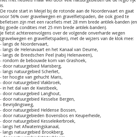
is.
De route start in Meijel bij de rotonde aan de Noordervaart en gaat
voor 56% over gravelwegen en gravelfietspaden, die ook goed te
befietsen zijn met een racefiets met 28 mm brede antilek-banden (en
bij goede condities met 25 mm brede antilek-banden).
Je fietst achtereenvolgens over de volgende onverharde wegen
(gravelwegen en gravelfietspaden), met de wijzers van de klok mee:
- langs de Noordervaart,
- langs de Helenavaart en het Kanaal van Deurne,
- langs de Breedschen Peel (nabij Helenaveen),
- rondom de bebouwde kom van Grashoek,
- door natuurgebied Marisberg,
- langs natuurgebied Scherliet,
- ter hoogte van gehucht Maris,
- door natuurgebied Vlakbroek,
- in het dal van de Kwistbeek,
- door natuurgebied Langhout,
- door natuurgebied Kesselse Bergen,
- Bevrijdingsweg,
- door natuurgebied Heldense Bossen,
- door natuurgebieden Bovensbos en Keuperheide,
- door natuurgebied Kesseleikerbroek,
- langs het Afwateringskanaal,
- langs natuurgebied Brookberg,