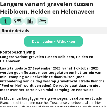
Langere variant gravelen tussen
Heibloem, Helden en Helenaveen
Routedetails
Downloaden • Afdrukken
Routebeschrijving
Langere variant gravelen tussen Heibloem, Helden en
Helenaveen
Laatste update 27 September 2025: vanaf 1 oktober 2025
worden geen fietsers meer toegelaten om het terrein van
mini-camping De Peelweide te doorkruisen (met
uitzondering van de dag waarop graveltocht Strade Bianche
"Peel en Hei" wordt verreden). De route gaat daarom niet
meer over het terrein van mini-camping De Peelweide.
In Midden-Limburg liggen vele gravelwegen, ideaal om een Strade
Bianche tocht te rijden naar het Toscaanse voorbeeld, alleen hier
niet met heuvels maar wel door vele natuurgebieden die de regio rijk