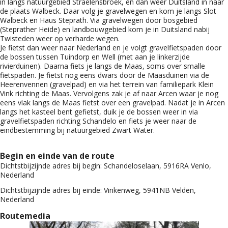
in langs natuurgebied Straelensbroek, en dan weer Duitsland in naar
de plaats Walbeck. Daar volg je gravelwegen en kom je langs Slot
Walbeck en Haus Steprath. Via gravelwegen door bosgebied
(Steprather Heide) en landbouwgebied kom je in Duitsland nabij
Twisteden weer op verharde wegen.
Je fietst dan weer naar Nederland en je volgt gravelfietspaden door
de bossen tussen Tuindorp en Well (met aan je linkerzijde
rivierduinen). Daarna fiets je langs de Maas, soms over smalle
fietspaden. Je fietst nog eens dwars door de Maasduinen via de
Heerenvennen (gravelpad) en via het terrein van familiepark Klein
Vink richting de Maas. Vervolgens zak je af naar Arcen waar je nog
eens vlak langs de Maas fietst over een gravelpad. Nadat je in Arcen
langs het kasteel bent gefietst, duik je de bossen weer in via
gravelfietspaden richting Schandelo en fiets je weer naar de
eindbestemming bij natuurgebied Zwart Water.
Begin en einde van de route
Dichtstbijzijnde adres bij begin:
Schandeloselaan, 5916RA Venlo,
Nederland
Dichtstbijzijnde adres bij einde:
Vinkenweg, 5941NB Velden,
Nederland
Routemedia