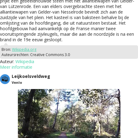
prijkt een gebeeldhouwde steen met het alliantiewapen van Gelder-
van Lützenrode. Een van elders overgebrachte steen met het
alliantiewapen van Gelder-van Nesselrode bevindt zich aan de
zuidzijde van het plein. Het kasteel is van baksteen behalve bij de
omlijsting van de hoofdingang, die uit natuursteen bestaat. Het
hoofdgebouw had aanvankelijk op de Franse manier twee
vooruitspringende zijvleugels, maar die aan de noordzijde is na een
brand in de 19e eeuw gesloopt.
Bron:
Wikipedia.org
Auteursrechten:
Creative Commons 3.0
Auteur:
Wikipedia
Meer informatie
Leijkoelsveldweg
Venlo